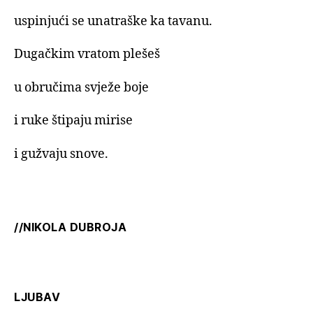
uspinjući se unatraške ka tavanu.
Dugačkim vratom plešeš
u obručima svježe boje
i ruke štipaju mirise
i gužvaju snove.
//NIKOLA DUBROJA
LJUBAV