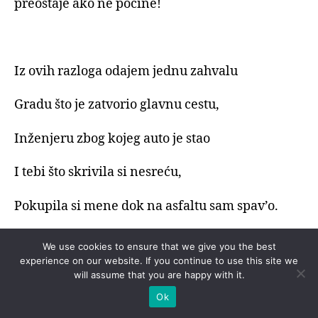
preostaje ako ne počine!
Iz ovih razloga odajem jednu zahvalu
Gradu što je zatvorio glavnu cestu,
Inženjeru zbog kojeg auto je stao
I tebi što skrivila si nesreću,
Pokupila si mene dok na asfaltu sam spav’o.
We use cookies to ensure that we give you the best
experience on our website. If you continue to use this site we
will assume that you are happy with it.
Ok