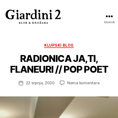
Izbornik
Giardini
2
Kategorije
KLUPSKI BLOG
RADIONICA JA,TI,
FLANEURI // POP POET
na
22 srpnja, 2020
Nema komentara
Datum
RADIONIC
objave
JA,TI,
FLANEURI
//
POP
POET