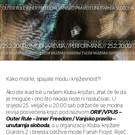
Kako mislite, spajate modu i književnost?!
Ako ste ikad bili u našem Klubu-knjižari, znat će te da
je moguće i ono što nikada niste ni naslućivali. U
srijedu 25. veljače u 20:00 sati održat će se modna
revija posvećena knjizi pod nazivom
ORIF/VPUS –
Outer Rule – Inner Freedom / Vanjsko pravilo –
unutarnja sloboda
, a u organizaciji Kluba-knjižare
Giardini 2 i brenda održive mode Farrah Floyd. Riječ