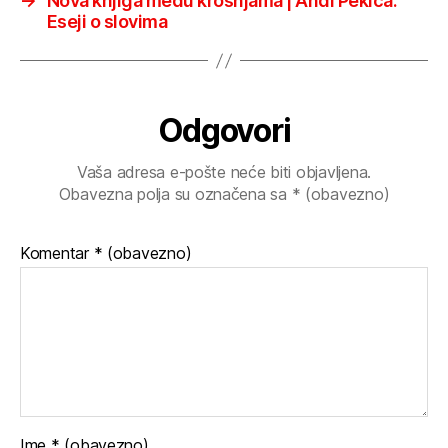
→
Nova knjiga među krošnjama | Andi Pekica:
Eseji o slovima
Odgovori
Vaša adresa e-pošte neće biti objavljena.
Obavezna polja su označena sa
* (obavezno)
Komentar
* (obavezno)
Ime
* (obavezno)