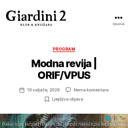
Izbornik
Giardini
2
Kategorije
PROGRAM
Modna revija |
ORIF/VPUS
na
19 veljače, 2026
Nema komentara
Datum
Modna
objave
Ljepljiva objava
revija
|
ORIF/VP