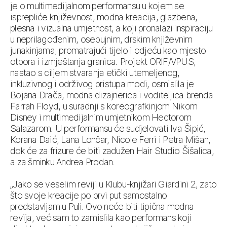
je o multimedijalnom performansu u kojem se
isprepliće književnost, modna kreacija, glazbena,
plesna i vizualna umjetnost, a koji pronalazi inspiraciju
u neprilagođenim, osebujnim, drskim književnim
junakinjama, promatrajući tijelo i odjeću kao mjesto
otpora i izmještanja granica. Projekt ORIF/VPUS,
nastao s ciljem stvaranja etički utemeljenog,
inkluzivnog i održivog pristupa modi, osmislila je
Bojana Drača, modna dizajnerica i voditeljica brenda
Farrah Floyd, u suradnji s koreografkinjom Nikom
Disney i multimedijalnim umjetnikom Hectorom
Salazarom. U performansu će sudjelovati Iva Šipić,
Korana Daić, Lana Lončar, Nicole Ferri i Petra Mišan,
dok će za frizure će biti zadužen Hair Studio Šišalica,
a za šminku Andrea Prodan.
„Jako se veselim reviji u Klubu-knjižari Giardini 2, zato
što svoje kreacije po prvi put samostalno
predstavljam u Puli. Ovo neće biti tipična modna
revija, već sam to zamislila kao performans koji