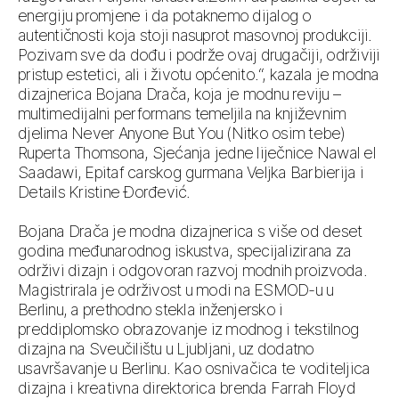
energiju promjene i da potaknemo dijalog o
autentičnosti koja stoji nasuprot masovnoj produkciji.
Pozivam sve da dođu i podrže ovaj drugačiji, održiviji
pristup estetici, ali i životu općenito.“, kazala je modna
dizajnerica Bojana Drača, koja je modnu reviju –
multimedijalni performans temeljila na književnim
djelima Never Anyone But You (Nitko osim tebe)
Ruperta Thomsona, Sjećanja jedne liječnice Nawal el
Saadawi, Epitaf carskog gurmana Veljka Barbierija i
Details Kristine Đorđević.
Bojana Drača je modna dizajnerica s više od deset
godina međunarodnog iskustva, specijalizirana za
održivi dizajn i odgovoran razvoj modnih proizvoda.
Magistrirala je održivost u modi na ESMOD-u u
Berlinu, a prethodno stekla inženjersko i
preddiplomsko obrazovanje iz modnog i tekstilnog
dizajna na Sveučilištu u Ljubljani, uz dodatno
usavršavanje u Berlinu. Kao osnivačica te voditeljica
dizajna i kreativna direktorica brenda Farrah Floyd