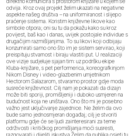
direktno komunicira s prostorom knjižare u kojem se
odvija. Kroz ovaj projekt želim ukazati na negativne
aspekte našeg društva – na uniformiranost i slijepo
praćenje sistema. Koristim književne likove kao
simbole otpora; oni su tu da pokažu kako su kroz
povijest, baš kao i danas, uvijek postojale individue s
drugačijim razmišljanjima. To su likovi koji odbijaju
konzumirati samo ono što im je sistem servirao, koji
preispituju stvarnost i biraju vlastiti put. U realizaciji
ove vizije sudjeluje sjajan tim: uz podršku ekipe
Kluba-knjižare, s pet performerica, koreografkinjom
Nikom Disney i video-glazbenim umjetnikom
Hectorom Salazarom, stvaramo prostor gdje moda
susreće književnost. Cilj nam je pokazati da dizajn
može biti sporiji, promišljeniji i duboko usmjeren na
budućnost koja ne uništava. Ono što mi je posebno
važno jest uključivanje zajednice. Ne želim da ovo
bude samo jednosmjeran događaj; cilj je stvoriti
platformu gdje će se ljudi zainteresirani za teme
održivosti i kritičkog promišljanja moći susresti,
razgovarati i dijeliti iskustva.Želim da publika osjeti tu