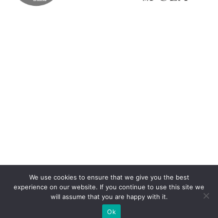
We use cookies to ensure that we give you the best
experience on our website. If you continue to use this site we
© 2026.
Giardini 2
Početak
↑
will assume that you are happy with it.
Zaštita privatnosti
Ok