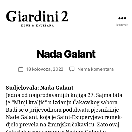
Izbornik
Giardini
2
Nada Galant
na
18 kolovoza, 2022
Nema komentara
Datum
Nada
objave
Galant
Sudjelovala: Nada Galant
Jedna od najprodavanijih knjiga 27. Sajma bila
je “Minji kraljić” u izdanju Čakavskog sabora.
Radi se o prijevodnom poduhvatu pjesnikinje
Nade Galant, koja je Saint-Exuperyjevo remek-
djelo prevela na žminjsku čakavicu. Zato ovaj