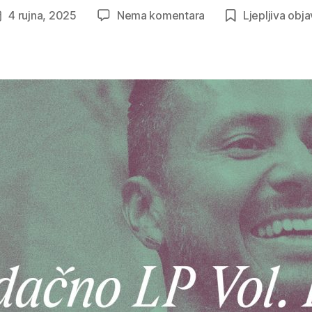
na
4 rujna, 2025
Nema komentara
Ljepljiva obj
Datum
Srdačno
objave
LP
Vol.
III:
Hector
Salazar