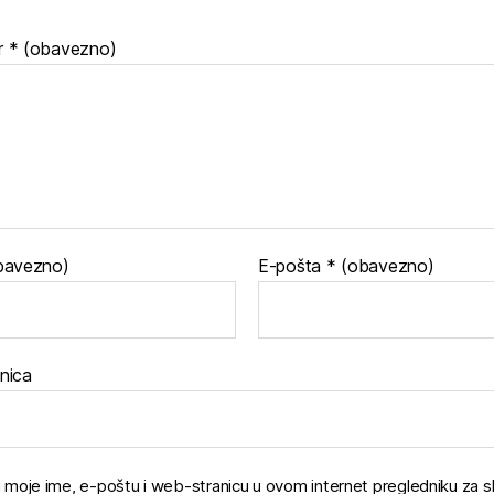
r
* (obavezno)
bavezno)
E-pošta
* (obavezno)
nica
 moje ime, e-poštu i web-stranicu u ovom internet pregledniku za sl