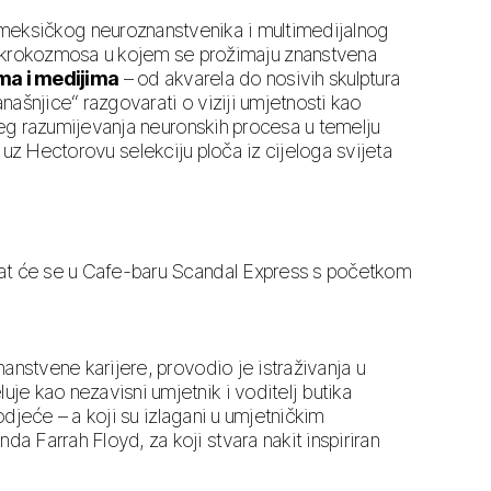
 meksičkog neuroznanstvenika i multimedijalnog
ikrokozmosa u kojem se prožimaju znanstvena
ma i medijima
– od akvarela do nosivih skulptura
ašnjice“ razgovarati o viziji umjetnosti kao
ireg razumijevanja neuronskih procesa u temelju
uz Hectorovu selekciju ploča iz cijeloga svijeta
ržat će se u Cafe-baru Scandal Express s početkom
nstvene karijere, provodio je istraživanja u
je kao nezavisni umjetnik i voditelj butika
odjeće – a koji su izlagani u umjetničkim
 Farrah Floyd, za koji stvara nakit inspiriran