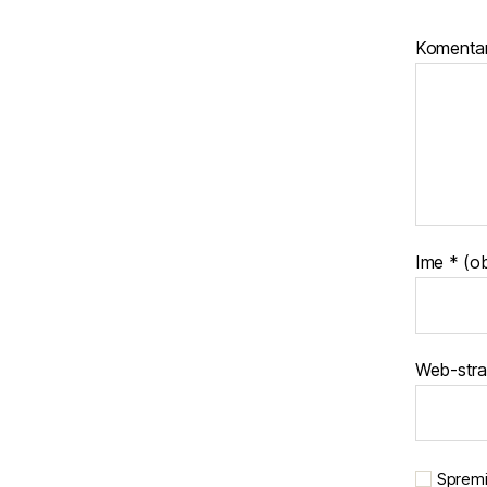
Komenta
Ime
* (o
Web-stra
Spremi