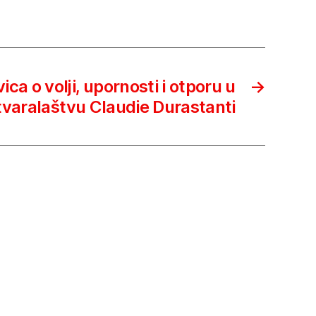
ica o volji, upornosti i otporu u
→
tvaralaštvu Claudie Durastanti