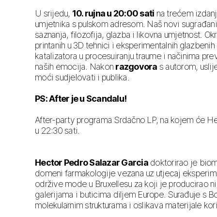
U srijedu,
10. rujna u 20:00 sati
na trećem izdan
umjetnika s pulskom adresom. Naš novi sugrađani
saznanja, filozofija, glazba i likovna umjetnost. 
printanih u 3D tehnici i eksperimentalnih glazben
katalizatora u procesuiranju traume i načinima pre
naših emocija. Nakon
razgovora
s autorom, uslij
moći sudjelovati i publika.
PS: After je u Scandalu!
After-party programa Srdačno LP, na kojem će Hec
u 22:30 sati.
Hector Pedro Salazar Garcia
doktorirao je biom
domeni farmakologije vezana uz utjecaj eksperimen
održive mode u Bruxellesu za koji je producirao niz
galerijama i buticima diljem Europe. Surađuje s B
molekularnim strukturama i oslikava materijale kor