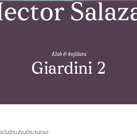
ačudnu zvučnu kulisu!