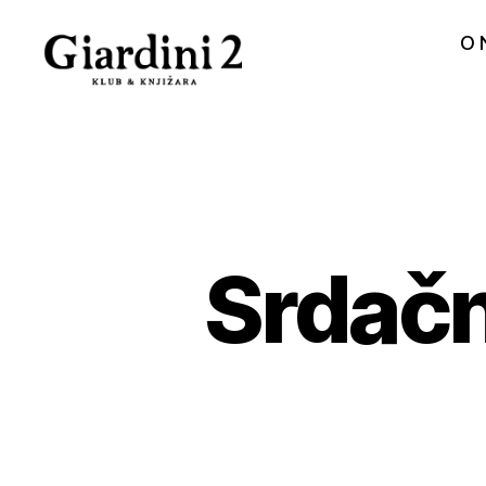
O 
Giardini
2
Srdačno