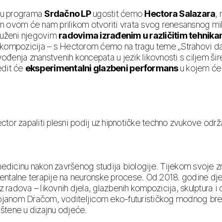
ju programa
Srdačno LP
ugostit ćemo
Hectora Salazara
,
n ovom će nam prilikom otvoriti vrata svog renesansnog m
Okruženi njegovim
radovima izrađenim u različitim tehnika
ih kompozicija – s Hectorom ćemo na tragu teme „Strahovi dan
vođenja znanstvenih koncepata u jezik likovnosti s ciljem š
edit će
eksperimentalni glazbeni performans
u kojem će 
tor zapaliti plesni podij uz hipnotičke techno zvukove od
edicinu nakon završenog studija biologije. Tijekom svoje zna
talne terapije na neuronske procese. Od 2018. godine djelu
 radova – likovnih djela, glazbenih kompozicija, skulptura i 
ojanom Dračom, voditeljicom eko-futurističkog modnog brenda
ištene u dizajnu odjeće.