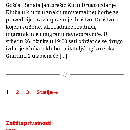
Gošća: Renata Jambrešić Kirin Drugo izdanje
Kluba u klubu u znaku (univerzalne) borbe za
pravednije i ravnopravnije društvo! Društvo u
kojem su žene, ali i radnice i radnici,
migrantkinje i migranti ravnopravni/e. U
srijedu 26. ožujka u 19:00 sati održat će se drugo
izdanje Kluba u klubu – čitateljskog kružoka
Giardini 2 u kojem će […]
Brojevi
1
2
3
Starije
→
stranica
objava
Zaštita privatnosti