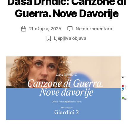
Daša Drndić: Canzone di
Guerra. Nove Davorije
na
21 ožujka, 2025
Nema komentara
Datum
Daša
objave
Ljepljiva objava
Drndić:
Canzone
di
Guerra.
Nove
Davorije