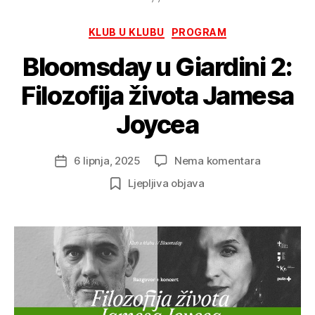
Kategorije
KLUB U KLUBU
PROGRAM
Bloomsday u Giardini 2:
Filozofija života Jamesa
Joycea
na
6 lipnja, 2025
Nema komentara
Datum
Bloomsda
objave
Ljepljiva objava
u
Giardini
2:
Filozofija
života
Jamesa
Joycea