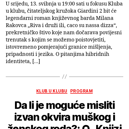
U srijedu, 13. svibnja u 19:00 sati u fokusu Kluba
u klubu, čitateljskog kružoka Giardini 2 bit će
legendarni roman književnog barda Milana
Rakovca „Riva i druži ili, caco su nassa dizza“,
prekretničko štivo koje nam dočarava povijesni
trenutak s kojim se možemo poistovjetiti,
istovremeno pomjerajući granice mišljenja,
pripadnosti i jezika. O pitanjima hibridnih
identiteta, […]
Kategorije
KLUB U KLUBU
PROGRAM
Da li je moguće misliti
izvan okvira muškog i
ženskog roda?: O „Knjizi