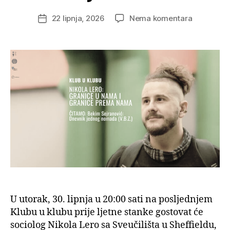
na
22 lipnja, 2026
Nema komentara
Datum
Sociolog
objave
Nikola
Lero
o
poetici
i
politici
granice
u
djelu
Bekima
Sejranovi
U utorak, 30. lipnja u 20:00 sati na posljednjem
Klubu u klubu prije ljetne stanke gostovat će
sociolog Nikola Lero sa Sveučilišta u Sheffieldu,