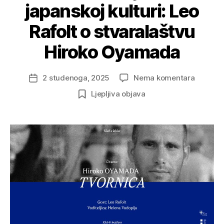
japanskoj kulturi: Leo
Rafolt o stvaralaštvu
Hiroko Oyamada
na
2 studenoga, 2025
Nema komentara
Datum
Rad,
objave
Ljepljiva objava
rod
i
tijelo
u
japansko
kulturi:
Leo
Rafolt
o
stvarala
Hiroko
Oyama