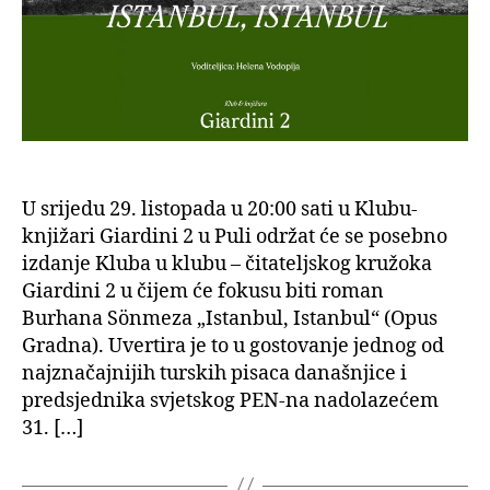
fokusu
čitatelj
kružoka
Kluba-
knjižare
Giardini
2
U srijedu 29. listopada u 20:00 sati u Klubu-
knjižari Giardini 2 u Puli održat će se posebno
izdanje Kluba u klubu – čitateljskog kružoka
Giardini 2 u čijem će fokusu biti roman
Burhana Sönmeza „Istanbul, Istanbul“ (Opus
Gradna). Uvertira je to u gostovanje jednog od
najznačajnijih turskih pisaca današnjice i
predsjednika svjetskog PEN-na nadolazećem
31. […]