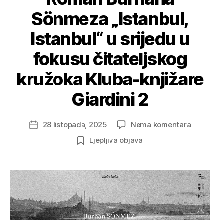
Sönmeza „Istanbul,
Istanbul“ u srijedu u
fokusu čitateljskog
kružoka Kluba-knjižare
Giardini 2
na
28 listopada, 2025
Nema komentara
Datum
Roman
objave
Ljepljiva objava
Burhana
Sönmez
„Istanbul
Istanbul
u
srijedu
u