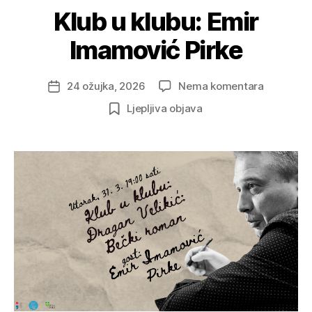
Klub u klubu: Emir
Imamović Pirke
na
24 ožujka, 2026
Nema komentara
Datum
Klub
objave
Ljepljiva objava
u
klubu:
Emir
Imamović
Pirke