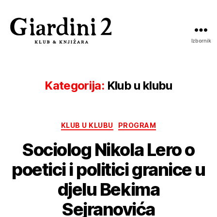
Izbornik
Giardini
2
Kategorija:
Klub u klubu
Kategorije
KLUB U KLUBU
PROGRAM
Sociolog Nikola Lero o
poetici i politici granice u
djelu Bekima
Sejranovića