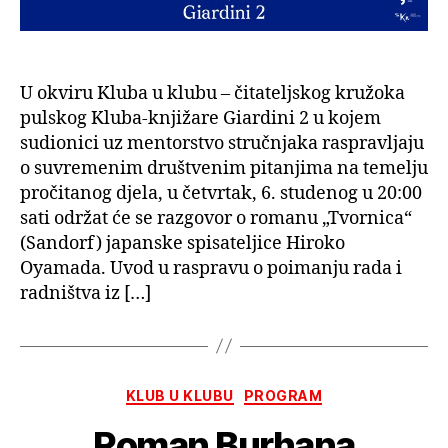
U okviru Kluba u klubu – čitateljskog kružoka
pulskog Kluba-knjižare Giardini 2 u kojem
sudionici uz mentorstvo stručnjaka raspravljaju
o suvremenim društvenim pitanjima na temelju
pročitanog djela, u četvrtak, 6. studenog u 20:00
sati održat će se razgovor o romanu „Tvornica“
(Sandorf) japanske spisateljice Hiroko
Oyamada. Uvod u raspravu o poimanju rada i
radništva iz […]
Kategorije
KLUB U KLUBU
PROGRAM
Roman Burhana