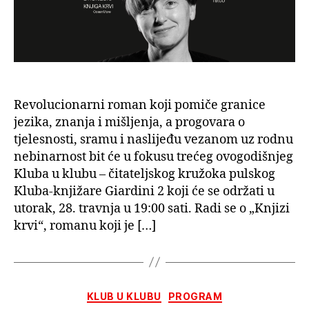
roda?:
O
„Knjizi
krvi“
Kim
de
l’Horizon
Revolucionarni roman koji pomiče granice
s
jezika, znanja i mišljenja, a progovara o
prevodite
tjelesnosti, sramu i naslijeđu vezanom uz rodnu
i
nebinarnost bit će u fokusu trećeg ovogodišnjeg
urednico
Natašom
Kluba u klubu – čitateljskog kružoka pulskog
Medved
Kluba-knjižare Giardini 2 koji će se održati u
utorak, 28. travnja u 19:00 sati. Radi se o „Knjizi
krvi“, romanu koji je […]
Kategorije
KLUB U KLUBU
PROGRAM