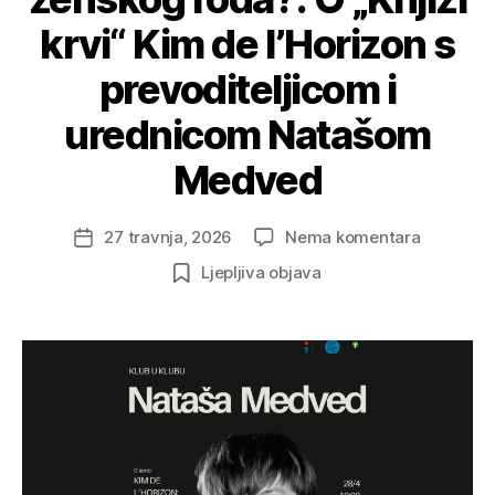
krvi“ Kim de l’Horizon s
prevoditeljicom i
urednicom Natašom
Medved
na
27 travnja, 2026
Nema komentara
Datum
Da
objave
Ljepljiva objava
li
je
moguće
misliti
izvan
okvira
muškog
i
ženskog