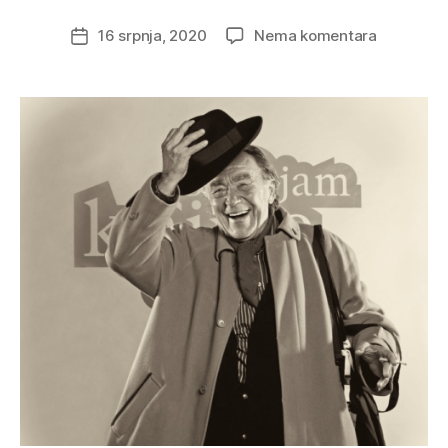
na
16 srpnja, 2020
Nema komentara
Datum
OTVOREN
objave
KNJIŽARE
DOČEKALI
SMO
ZDRAVIC
PISACA
I
SURADNIK