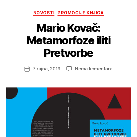
Kategorije
NOVOSTI
PROMOCIJE KNJIGA
Mario Kovač:
Metamorfoze iliti
Pretvorbe
na
7 rujna, 2019
Nema komentara
Datum
Mario
objave
Kovač:
Metamorfo
iliti
Pretvorbe