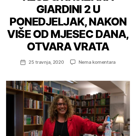
GIARDINI 2 U
PONEDJELJAK, NAKON
VIŠE OD MJESEC DANA,
OTVARA VRATA
na
25 travnja, 2020
Nema komentara
Datum
KLUB
objave
&
KNJIŽAR
GIARDINI
2
U
PONEDJE
NAKON
VIŠE
OD
MJESEC