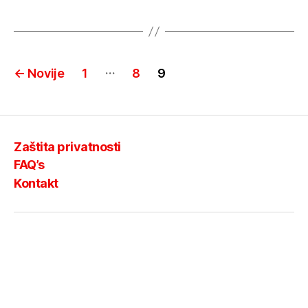
Brojevi
…
←
Novije
1
8
9
stranica
objava
Zaštita privatnosti
FAQ’s
Kontakt