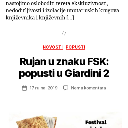
nastojimo osloboditi tereta ekskluzivnosti,
nedodirljivosti i izolacije unutar uskih krugova
književnika i književnih […]
Kategorije
NOVOSTI
POPUSTI
Rujan u znaku FSK:
popusti u Giardini 2
na
17 rujna, 2019
Nema komentara
Datum
Rujan
objave
u
znaku
FSK:
popusti
u