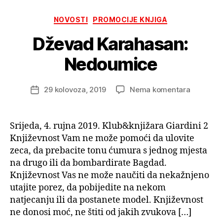
Kategorije
NOVOSTI
PROMOCIJE KNJIGA
Dževad Karahasan:
Nedoumice
na
29 kolovoza, 2019
Nema komentara
Datum
Dževad
objave
Karahas
Nedoum
Srijeda, 4. rujna 2019. Klub&knjižara Giardini 2
Književnost Vam ne može pomoći da ulovite
zeca, da prebacite tonu ćumura s jednog mjesta
na drugo ili da bombardirate Bagdad.
Književnost Vas ne može naučiti da nekažnjeno
utajite porez, da pobijedite na nekom
natjecanju ili da postanete model. Književnost
ne donosi moć, ne štiti od jakih zvukova […]