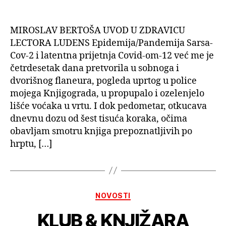
MIROSLAV BERTOŠA UVOD U ZDRAVICU
LECTORA LUDENS Epidemija/Pandemija Sarsa-
Cov-2 i latentna prijetnja Covid-om-12 već me je
četrdesetak dana pretvorila u sobnoga i
dvorišnog flaneura, pogleda uprtog u police
mojega Knjigograda, u propupalo i ozelenjelo
lišće voćaka u vrtu. I dok pedometar, otkucava
dnevnu dozu od šest tisuća koraka, očima
obavljam smotru knjiga prepoznatljivih po
hrptu, […]
Kategorije
NOVOSTI
KLUB & KNJIŽARA