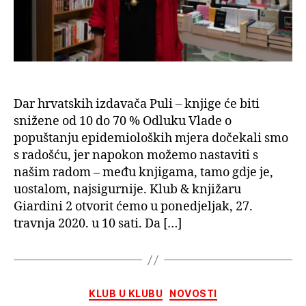
DANA,
OTVARA
VRATA
Dar hrvatskih izdavača Puli – knjige će biti
snižene od 10 do 70 % Odluku Vlade o
popuštanju epidemioloških mjera dočekali smo
s radošću, jer napokon možemo nastaviti s
našim radom – među knjigama, tamo gdje je,
uostalom, najsigurnije. Klub & knjižaru
Giardini 2 otvorit ćemo u ponedjeljak, 27.
travnja 2020. u 10 sati. Da […]
Kategorije
KLUB U KLUBU
NOVOSTI