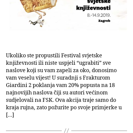
Giardini
2
Ukoliko ste propustili Festival svjetske
književnosti ili niste uspjeli “ugrabiti” sve
naslove koji su vam zapeli za oko, donosimo
vam veselu vijest! U suradnji s Frakturom
Giardini 2 poklanja vam 20% popusta na 18
najnovijih naslova čiji su autori većinom
sudjelovali na FSK. Ova akcija traje samo do
kraja rujna, zato požurite po svoje primjerke u
[…]