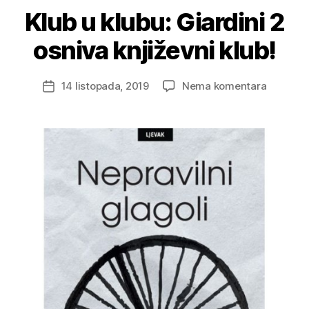
Klub u klubu: Giardini 2
osniva književni klub!
na
14 listopada, 2019
Nema komentara
Datum
Klub
objave
u
klubu:
Giardini
2
osniva
književni
klub!